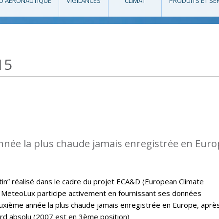
O AÉRONAUTIQUE
VIGILANCES
CLIMAT
PRODUITS ET SE
15
nnée la plus chaude jamais enregistrée en Eur
letin” réalisé dans le cadre du projet ECA&D (European Climate
MeteoLux participe activement en fournissant ses données
euxième année la plus chaude jamais enregistrée en Europe, aprè
ord absolu (2007 est en 3ème position)