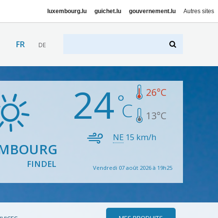
luxembourg.lu
guichet.lu
gouvernement.lu
Autres sites
FR
DE
24
26
°C
13
°C
NE
15
km/h
EMBOURG
FINDEL
Vendredi 07 août 2026 à 19h25
MES PRODUITS