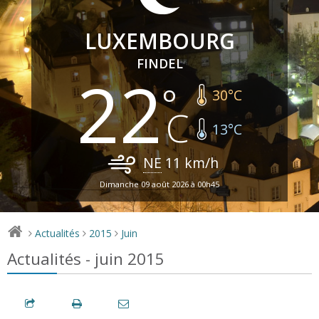
LUXEMBOURG
FINDEL
22
30
°C
13
°C
NE
11
km/h
Dimanche 09 août 2026 à 00h45
Actualités
2015
Juin
>
>
>
Actualités - juin 2015