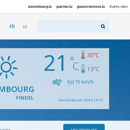
luxembourg.lu
guichet.lu
gouvernement.lu
Autres sites
FR
DE
21
30
°C
13
°C
Est
15
km/h
EMBOURG
FINDEL
Samedi 08 août 2026 à 11h15
MES PRODUITS