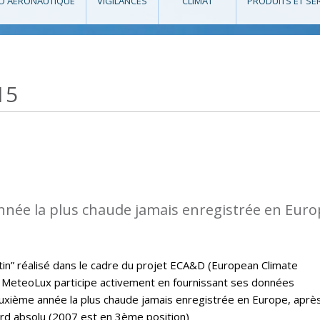
O AÉRONAUTIQUE
VIGILANCES
CLIMAT
PRODUITS ET SE
15
nnée la plus chaude jamais enregistrée en Eur
letin” réalisé dans le cadre du projet ECA&D (European Climate
MeteoLux participe activement en fournissant ses données
euxième année la plus chaude jamais enregistrée en Europe, aprè
ord absolu (2007 est en 3ème position)