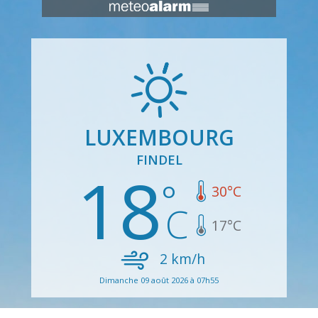
LUXEMBOURG
FINDEL
18
30
°C
17
°C
2
km/h
Dimanche 09 août 2026 à 07h55