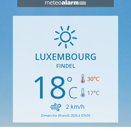
LUXEMBOURG
FINDEL
18
30
°C
17
°C
2
km/h
Dimanche 09 août 2026 à 07h55