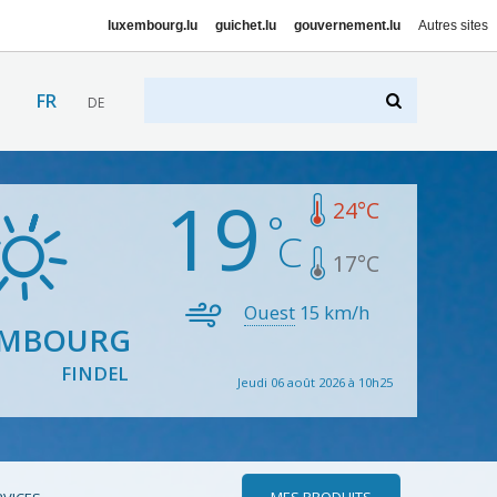
luxembourg.lu
guichet.lu
gouvernement.lu
Autres sites
FR
DE
19
24
°C
17
°C
Ouest
15
km/h
EMBOURG
FINDEL
Jeudi 06 août 2026 à 10h25
MES PRODUITS