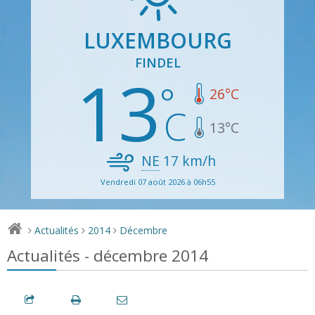
LUXEMBOURG
FINDEL
13
26
°C
13
°C
NE
17
km/h
Vendredi 07 août 2026 à 06h55
Actualités
2014
Décembre
>
>
>
Actualités - décembre 2014