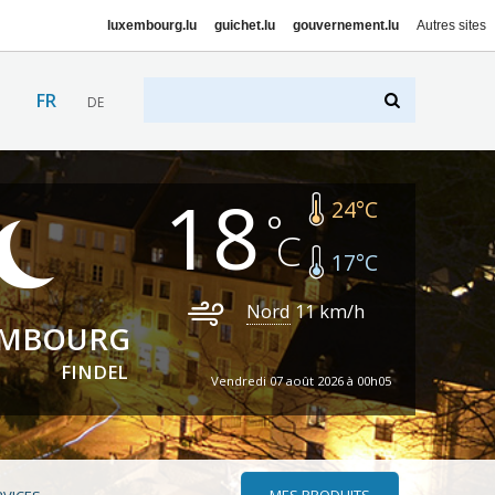
luxembourg.lu
guichet.lu
gouvernement.lu
Autres sites
FR
DE
18
24
°C
17
°C
Nord
11
km/h
EMBOURG
FINDEL
Vendredi 07 août 2026 à 00h05
MES PRODUITS