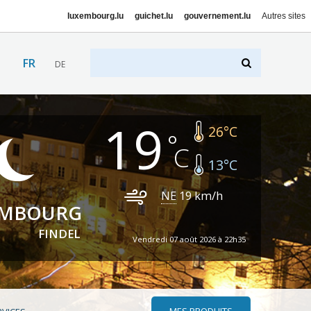
luxembourg.lu
guichet.lu
gouvernement.lu
Autres sites
FR
DE
19
26
°C
13
°C
NE
19
km/h
EMBOURG
FINDEL
Vendredi 07 août 2026 à 22h35
MES PRODUITS