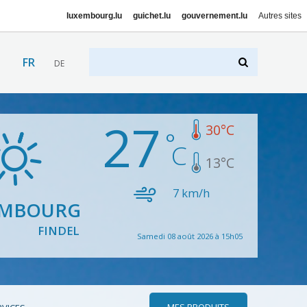
luxembourg.lu
guichet.lu
gouvernement.lu
Autres sites
FR
DE
27
30
°C
13
°C
7
km/h
EMBOURG
FINDEL
Samedi 08 août 2026 à 15h05
MES PRODUITS