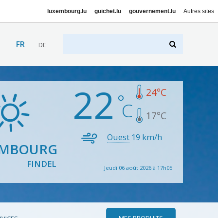
luxembourg.lu
guichet.lu
gouvernement.lu
Autres sites
FR
DE
22
24
°C
17
°C
Ouest
19
km/h
EMBOURG
FINDEL
Jeudi 06 août 2026 à 17h05
MES PRODUITS