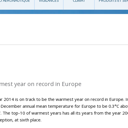
O AÉRONAUTIQUE
VIGILANCES
CLIMAT
PRODUITS ET SE
mest year on record in Europe
 2014 is on track to be the warmest year on record in Europe. Ini
y-December annual mean temperature for Europe to be 0.3°C ab
7. The top-10 of warmest years has all its years from the year 2
ption, at sixth place.