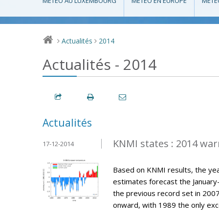
MÉTÉO AU LUXEMBOURG
MÉTÉO EN EUROPE
MÉTÉ
Actualités
2014
>
>
Actualités - 2014
Actualités
KNMI states : 2014 war
17-12-2014
Based on KNMI results, the year
estimates forecast the Januar
the previous record set in 200
onward, with 1989 the only exce