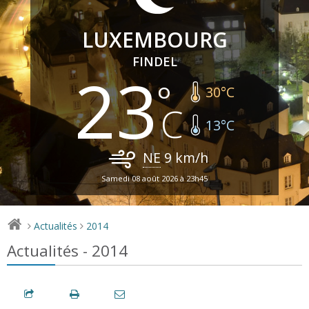
LUXEMBOURG
FINDEL
23
30
°C
13
°C
NE
9
km/h
Samedi 08 août 2026 à 23h45
Actualités
2014
>
>
Actualités - 2014