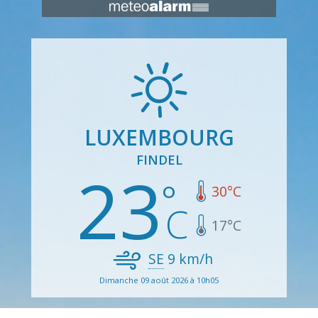
LUXEMBOURG
FINDEL
23
30
°C
17
°C
SE
9
km/h
Dimanche 09 août 2026 à 10h05