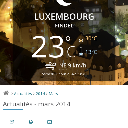
LUXEMBOURG
FINDEL
23
30
°C
13
°C
NE
9
km/h
Samedi 08 août 2026 à 23h45
Actualités
2014
Mars
>
>
>
Actualités - mars 2014