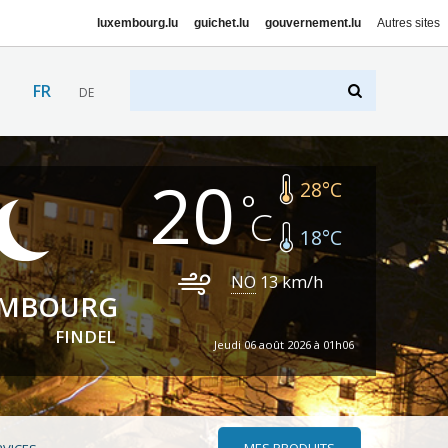
luxembourg.lu
guichet.lu
gouvernement.lu
Autres sites
FR
DE
20
28
°C
18
°C
NO
13
km/h
EMBOURG
FINDEL
Jeudi 06 août 2026 à 01h06
MES PRODUITS