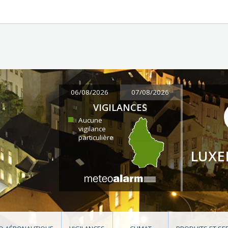
06/08/2026
07/08/2026
VIGILANCES
Aucune
vigilance
particulière
LUX