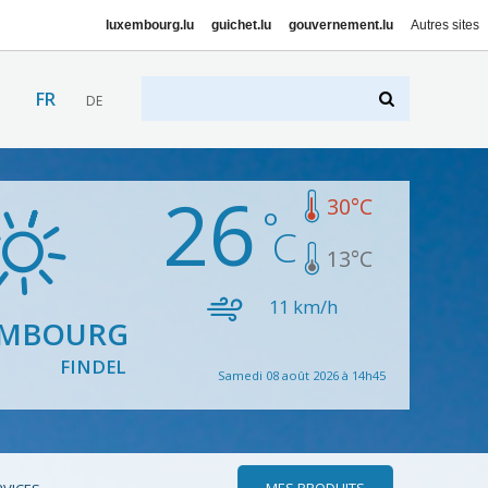
luxembourg.lu
guichet.lu
gouvernement.lu
Autres sites
FR
DE
26
30
°C
13
°C
11
km/h
EMBOURG
FINDEL
Samedi 08 août 2026 à 14h45
MES PRODUITS