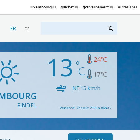
luxembourg.lu
guichet.lu
gouvernement.lu
Autres sites
FR
DE
13
24
°C
17
°C
NE
15
km/h
EMBOURG
FINDEL
Vendredi 07 août 2026 à 06h05
MES PRODUITS