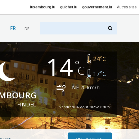
luxembourg.lu
guichet.lu
gouvernement.lu
Autres sites
FR
DE
14
24
°C
17
°C
NE
20
km/h
EMBOURG
FINDEL
Vendredi 07 août 2026 à 03h35
MES PRODUITS