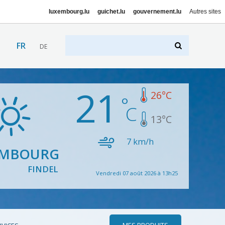
luxembourg.lu
guichet.lu
gouvernement.lu
Autres sites
FR
DE
21
26
°C
13
°C
7
km/h
EMBOURG
FINDEL
Vendredi 07 août 2026 à 13h25
MES PRODUITS