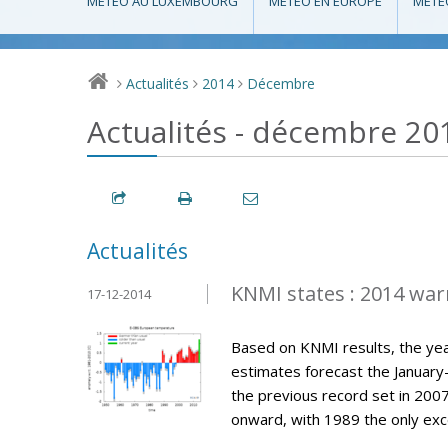
MÉTÉO AU LUXEMBOURG
MÉTÉO EN EUROPE
MÉTÉ
Actualités
2014
Décembre
>
>
>
Actualités - décembre 20
Actualités
KNMI states : 2014 war
17-12-2014
Based on KNMI results, the year
estimates forecast the Januar
the previous record set in 200
onward, with 1989 the only exce