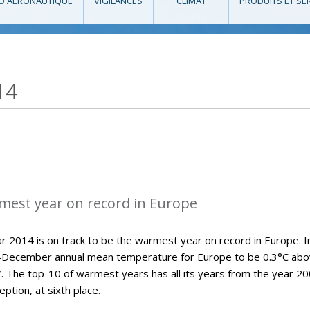
O AÉRONAUTIQUE
VIGILANCES
CLIMAT
PRODUITS ET SE
14
mest year on record in Europe
 2014 is on track to be the warmest year on record in Europe. Ini
y-December annual mean temperature for Europe to be 0.3°C ab
7. The top-10 of warmest years has all its years from the year 2
ption, at sixth place.