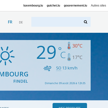
luxembourg.lu
guichet.lu
gouvernement.lu
Autres sites
FR
DE
29
30
°C
17
°C
SO
13
km/h
EMBOURG
FINDEL
Dimanche 09 août 2026 à 12h35
MES PRODUITS