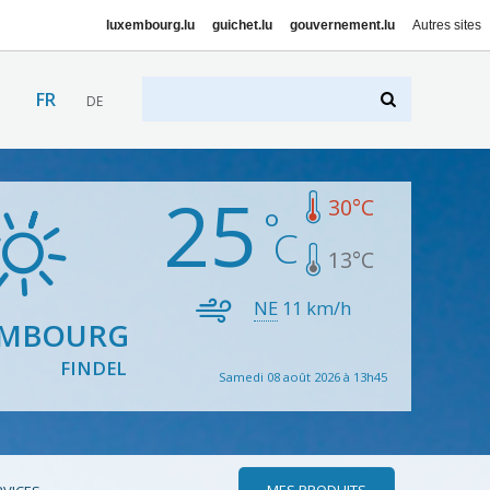
luxembourg.lu
guichet.lu
gouvernement.lu
Autres sites
FR
DE
25
30
°C
13
°C
NE
11
km/h
EMBOURG
FINDEL
Samedi 08 août 2026 à 13h45
MES PRODUITS