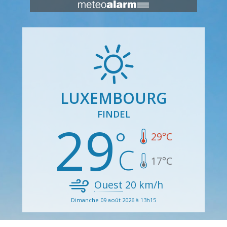
LUXEMBOURG
FINDEL
29
29
°C
17
°C
Ouest
20
km/h
Dimanche 09 août 2026 à 13h15