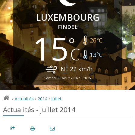
LUXEMBOURG
FINDEL
15
26
°C
13
°C
NE
22
km/h
Samedi 08 août 2026 à 03h25
Actualités
2014
Juillet
>
>
>
Actualités - juillet 2014