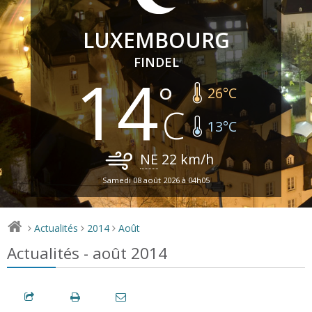
LUXEMBOURG
FINDEL
14
26
°C
13
°C
NE
22
km/h
Samedi 08 août 2026 à 04h05
Actualités
2014
Août
>
>
>
Actualités - août 2014