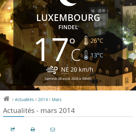
LUXEMBOURG
FINDEL
17
26
°C
13
°C
NE
20
km/h
Samedi 08 août 2026 à 00h45
Actualités
2014
Mars
>
>
>
Actualités - mars 2014