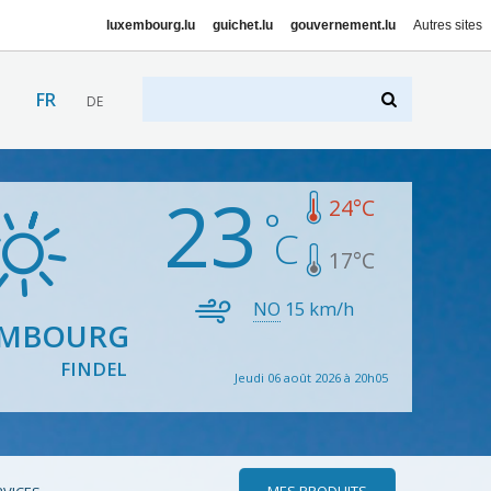
luxembourg.lu
guichet.lu
gouvernement.lu
Autres sites
FR
DE
23
24
°C
17
°C
NO
15
km/h
EMBOURG
FINDEL
Jeudi 06 août 2026 à 20h05
MES PRODUITS