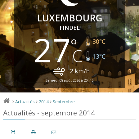
LUXEMBOURG
FINDEL
27
30
°C
13
°C
2
km/h
Samedi 08 août 2026 à 20h45
Actualités
2014
Septembre
>
>
>
Actualités - septembre 2014