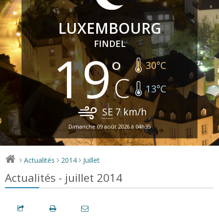
LUXEMBOURG
FINDEL
19
30
°C
13
°C
SE
7
km/h
Dimanche 09 août 2026 à 04h35
Actualités
2014
Juillet
>
>
>
Actualités - juillet 2014