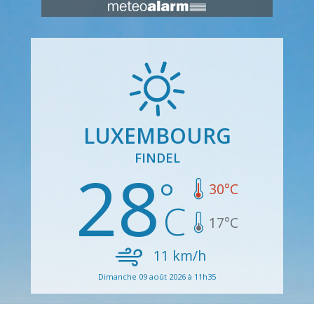
LUXEMBOURG
FINDEL
28
30
°C
17
°C
11
km/h
Dimanche 09 août 2026 à 11h35