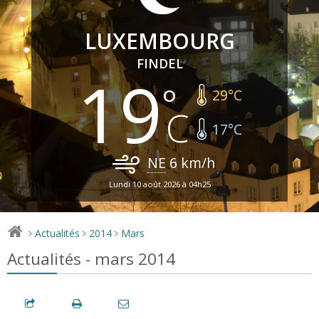
LUXEMBOURG
FINDEL
19
29
°C
17
°C
NE
6
km/h
Lundi 10 août 2026 à 04h25
Actualités
2014
Mars
>
>
>
Actualités - mars 2014