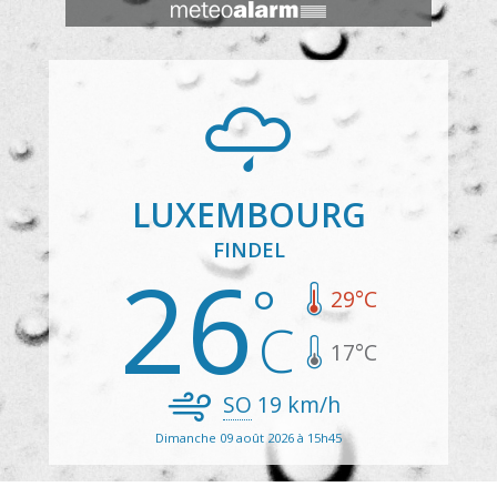
LUXEMBOURG
FINDEL
26
29
°C
17
°C
SO
19
km/h
Dimanche 09 août 2026 à 15h45