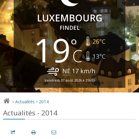
LUXEMBOURG
FINDEL
19
26
°C
13
°C
NE
17
km/h
Vendredi 07 août 2026 à 21h55
Actualités
2014
>
>
Actualités - 2014