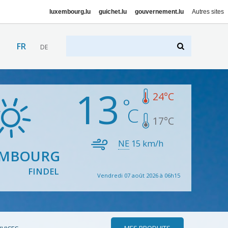
luxembourg.lu
guichet.lu
gouvernement.lu
Autres sites
FR
DE
13
24
°C
17
°C
NE
15
km/h
EMBOURG
FINDEL
Vendredi 07 août 2026 à 06h15
MES PRODUITS