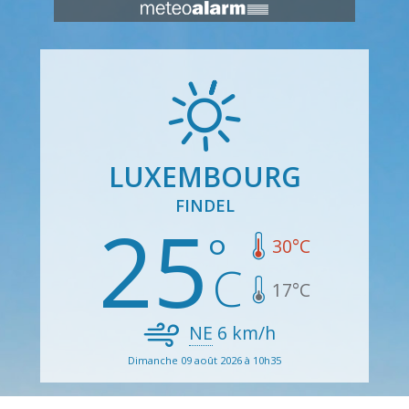
LUXEMBOURG
FINDEL
25
30
°C
17
°C
NE
6
km/h
Dimanche 09 août 2026 à 10h35