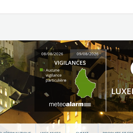
08/08/2026
09/08/2026
VIGILANCES
Aucune
vigilance
particulière
LUX