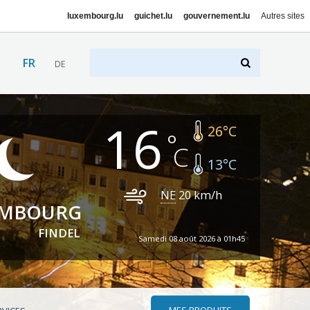
luxembourg.lu
guichet.lu
gouvernement.lu
Autres sites
FR
DE
16
26
°C
13
°C
NE
20
km/h
EMBOURG
FINDEL
Samedi 08 août 2026 à 01h45
MES PRODUITS