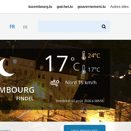
luxembourg.lu
guichet.lu
gouvernement.lu
Autres sites
FR
DE
17
24
°C
17
°C
Nord
15
km/h
EMBOURG
FINDEL
Vendredi 07 août 2026 à 00h55
MES PRODUITS