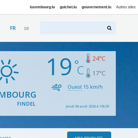
luxembourg.lu
guichet.lu
gouvernement.lu
Autres sites
FR
DE
19
24
°C
17
°C
Ouest
15
km/h
EMBOURG
FINDEL
Jeudi 06 août 2026 à 10h35
MES PRODUITS