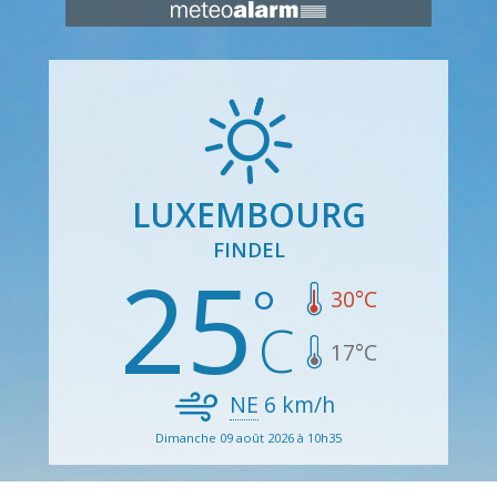
LUXEMBOURG
FINDEL
25
30
°C
17
°C
NE
6
km/h
Dimanche 09 août 2026 à 10h35