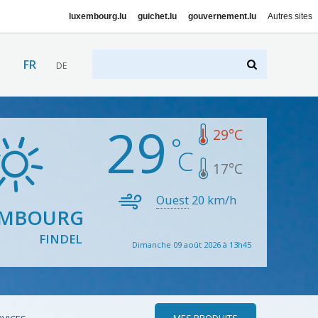
luxembourg.lu
guichet.lu
gouvernement.lu
Autres sites
FR
DE
29
29
°C
17
°C
Ouest
20
km/h
EMBOURG
FINDEL
Dimanche 09 août 2026 à 13h45
MES PRODUITS