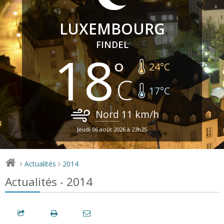
LUXEMBOURG
FINDEL
18
24
°C
17
°C
Nord
11
km/h
Jeudi 06 août 2026 à 23h25
Actualités
2014
>
>
Actualités - 2014