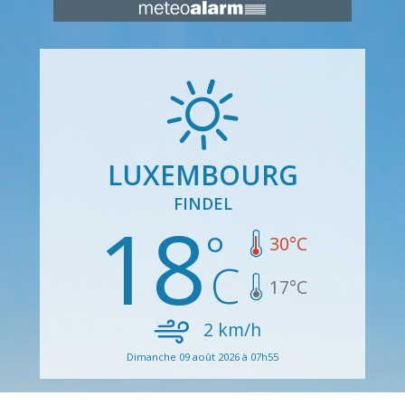
LUXEMBOURG
FINDEL
18
30
°C
17
°C
2
km/h
Dimanche 09 août 2026 à 07h55