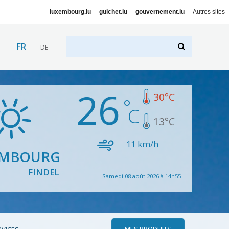
luxembourg.lu
guichet.lu
gouvernement.lu
Autres sites
FR
DE
26
30
°C
13
°C
11
km/h
EMBOURG
FINDEL
Samedi 08 août 2026 à 14h55
MES PRODUITS