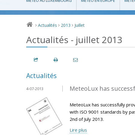
MÉTÉO AU LUXEMBOURG
MÉTÉO EN EUROPE
MÉTÉ
Actualités
2013
Juillet
>
>
>
Actualités - juillet 2013
Actualités
MeteoLux has successfu
4-07-2013
MeteoLux has successfully pro
with ISO 9001 standards by pas
2nd of July 2013.
Lire plus