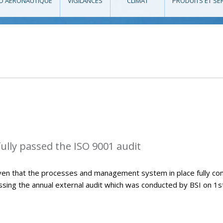
O AÉRONAUTIQUE
VIGILANCES
CLIMAT
PRODUITS ET SE
lly passed the ISO 9001 audit
ven that the processes and management system in place fully co
sing the annual external audit which was conducted by BSI on 1s