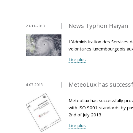
News Typhon Haiyan
23-11-2013
L’Administration des Services d
volontaires luxembourgeois aux P
Lire plus
MeteoLux has successfu
4-07-2013
MeteoLux has successfully pro
with ISO 9001 standards by pas
2nd of July 2013.
Lire plus