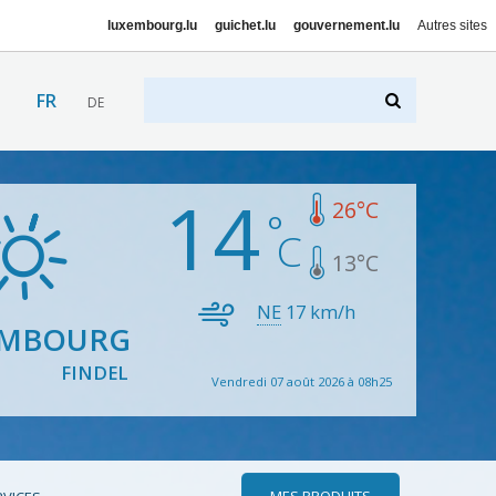
luxembourg.lu
guichet.lu
gouvernement.lu
Autres sites
FR
DE
14
26
°C
13
°C
NE
17
km/h
EMBOURG
FINDEL
Vendredi 07 août 2026 à 08h25
MES PRODUITS