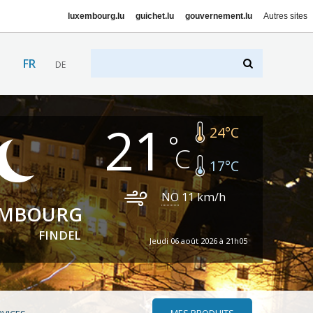
luxembourg.lu
guichet.lu
gouvernement.lu
Autres sites
FR
DE
21
24
°C
17
°C
NO
11
km/h
EMBOURG
FINDEL
Jeudi 06 août 2026 à 21h05
MES PRODUITS