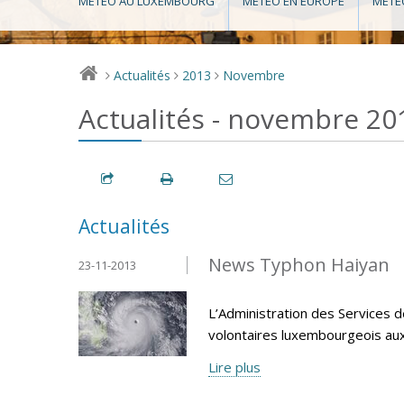
MÉTÉO AU LUXEMBOURG
MÉTÉO EN EUROPE
MÉTÉ
Actualités
2013
Novembre
>
>
>
Actualités - novembre 20
Actualités
News Typhon Haiyan
23-11-2013
L’Administration des Services d
volontaires luxembourgeois aux P
Lire plus