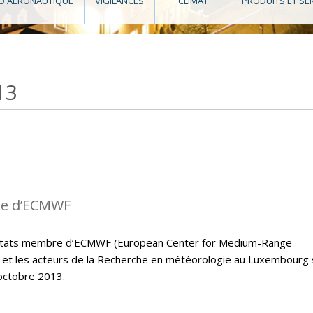
O AÉRONAUTIQUE
VIGILANCES
CLIMAT
PRODUITS ET SE
13
re d’ECMWF
s états membre d’ECMWF (European Center for Medium-Range
et les acteurs de la Recherche en météorologie au Luxembourg
octobre 2013.