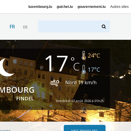
luxembourg.lu
guichet.lu
gouvernement.lu
Autres sites
FR
DE
17
24
°C
17
°C
Nord
19
km/h
EMBOURG
FINDEL
Vendredi 07 août 2026 à 01h25
MES PRODUITS