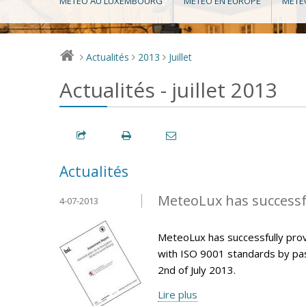
MÉTÉO AU LUXEMBOURG
MÉTÉO EN EUROPE
MÉTÉ
Actualités
2013
Juillet
>
>
>
Actualités - juillet 2013
Actualités
MeteoLux has successfu
4-07-2013
MeteoLux has successfully pro
with ISO 9001 standards by pas
2nd of July 2013.
Lire plus