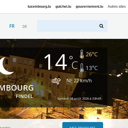
luxembourg.lu
guichet.lu
gouvernement.lu
Autres sites
FR
DE
14
26
°C
13
°C
NE
22
km/h
EMBOURG
FINDEL
Samedi 08 août 2026 à 03h45
MES PRODUITS