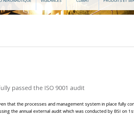
O AÉRONAUTIQUE
VIGILANCES
CLIMAT
PRODUITS ET SE
lly passed the ISO 9001 audit
ven that the processes and management system in place fully co
sing the annual external audit which was conducted by BSI on 1s