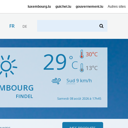
luxembourg.lu
guichet.lu
gouvernement.lu
Autres sites
FR
DE
29
30
°C
13
°C
Sud
9
km/h
EMBOURG
FINDEL
Samedi 08 août 2026 à 17h45
MES PRODUITS