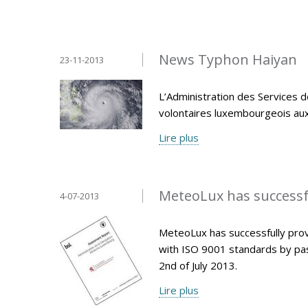
News Typhon Haiyan
23-11-2013
L’Administration des Services d
volontaires luxembourgeois aux P
Lire plus
MeteoLux has successfu
4-07-2013
MeteoLux has successfully pro
with ISO 9001 standards by pas
2nd of July 2013.
Lire plus