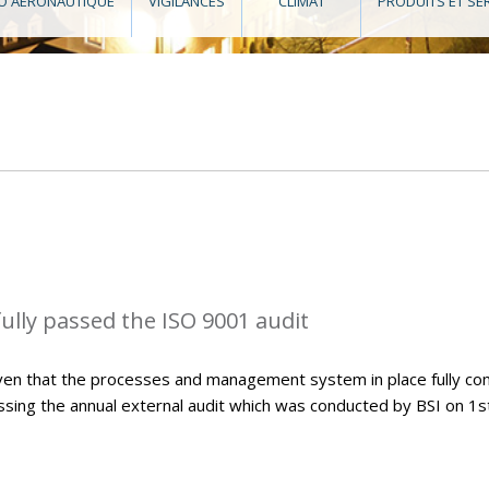
O AÉRONAUTIQUE
VIGILANCES
CLIMAT
PRODUITS ET SE
lly passed the ISO 9001 audit
ven that the processes and management system in place fully co
sing the annual external audit which was conducted by BSI on 1s