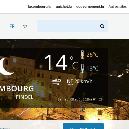
luxembourg.lu
guichet.lu
gouvernement.lu
Autres sites
FR
DE
14
26
°C
13
°C
NE
20
km/h
EMBOURG
FINDEL
Samedi 08 août 2026 à 04h35
MES PRODUITS