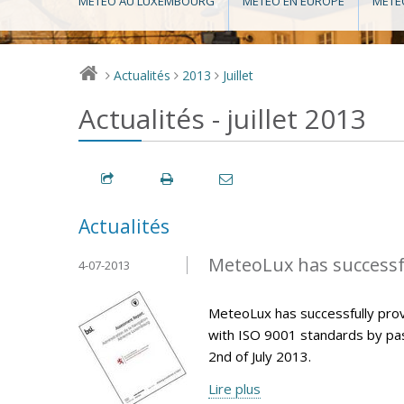
MÉTÉO AU LUXEMBOURG
MÉTÉO EN EUROPE
MÉTÉ
Actualités
2013
Juillet
>
>
>
Actualités - juillet 2013
Actualités
MeteoLux has successfu
4-07-2013
MeteoLux has successfully pro
with ISO 9001 standards by pas
2nd of July 2013.
Lire plus