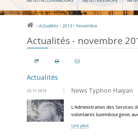
MÉTÉO AU LUXEMBOURG
MÉTÉO EN EUROPE
MÉTÉ
Actualités
2013
Novembre
>
>
>
Actualités - novembre 20
Actualités
News Typhon Haiyan
23-11-2013
L’Administration des Services d
volontaires luxembourgeois aux P
Lire plus