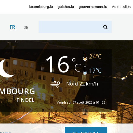
luxembourg.lu
guichet.lu
gouvernement.lu
Autres sites
FR
DE
16
24
°C
17
°C
Nord
22
km/h
EMBOURG
FINDEL
Vendredi 07 août 2026 à 01h55
MES PRODUITS