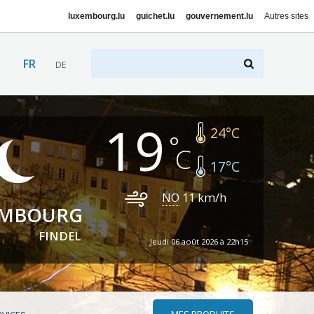
luxembourg.lu
guichet.lu
gouvernement.lu
Autres sites
FR
DE
19
24
°C
17
°C
NO
11
km/h
EMBOURG
FINDEL
Jeudi 06 août 2026 à 22h15
MES PRODUITS