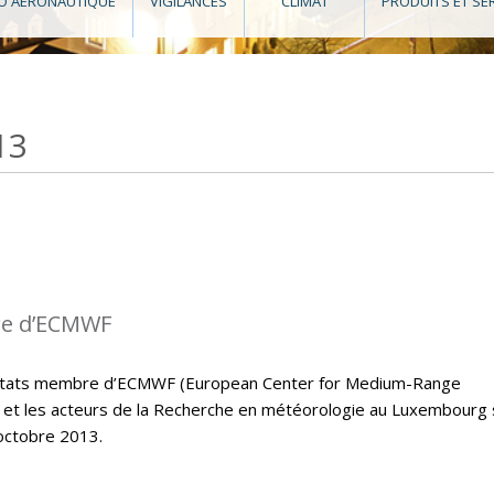
O AÉRONAUTIQUE
VIGILANCES
CLIMAT
PRODUITS ET SE
13
re d’ECMWF
s états membre d’ECMWF (European Center for Medium-Range
et les acteurs de la Recherche en météorologie au Luxembourg
octobre 2013.